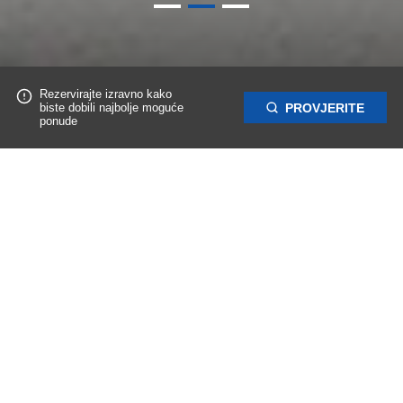
Rezervirajte izravno kako
biste dobili najbolje moguće
PROVJERITE
ponude
BOOKING
Pogodnosti izravnog rezerviranja - najbolje uvjete rezerviranja i
najpovoljnije uvjete otkazivanja ostvarujete izravnom rezervacijom.
BESPLATNO OTKAZIVANJE
Samo nas obavijestite 4 dana prije vašeg dolaska i besplatno ćemo
otkazati vašu rezervaciju.
NAČINI PLAĆANJA
Platite na način koji vam odgovara.
Kamp Dole