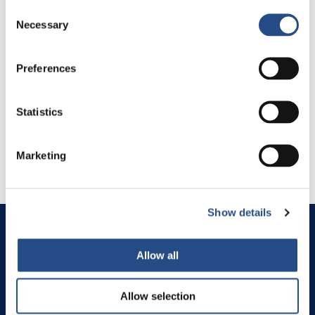
Consent
Necessary
Selection
Preferences
Statistics
Marketing
Show details
Makarska rivijera
Živogošće - Blato 21329
Allow all
Blato 60
Hrvatska
Allow selection
Pogledajte na karti