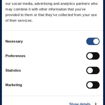
our social media, advertising and analytics partners who
may combine it with other information that you’ve
KONTAKTE UND RESERVIERUNG
provided to them or that they’ve collected from your use
Die besten Buchungsbedingungen und die günstigsten
of their services.
Stornierungsbedingungen erhalten Sie bei einer Buchung direkt im
Hotel, auf unserer Website, telefonisch oder per E-Mail:
Kostenlose Stornierung - Flexible Buchungsbedingungen -
Sonderangebote und Pakete - Beste Preise.
Consent
Necessary
Telefon: +385 21 628 750
Selection
reservations@campdole.com
Fax: +385 (0)21 628 750
Preferences
Statistics
ONLINE-ZAHLUNGSOPTIONEN UND
SICHERHEIT
Marketing
Sicheres Online-Shopping über das Synxis-Reservierungssystem.
Bezahlen Sie so, wie es zu Ihnen passt.
Wir unterstützen Maestro-, Mastercard- und Visa-Karten.
Show details