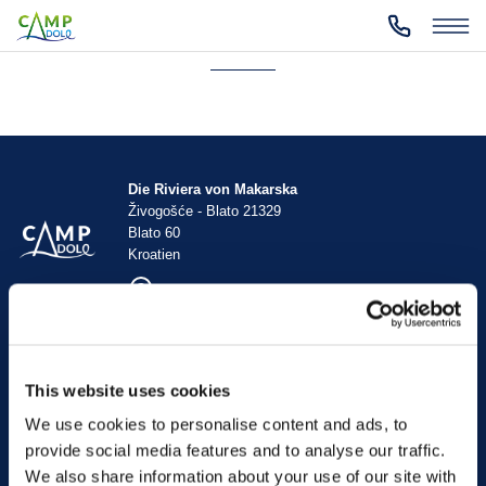
Die Riviera von Makarska
Živogošće - Blato 21329
Blato 60
Kroatien
Schau auf die Karte
TT Hotels
TUI BLUE Adriatic Beach
This website uses cookies
TUI BLUE Makarska
We use cookies to personalise content and ads, to
TUI BLUE Kalamota Island Resort
provide social media features and to analyse our traffic.
Camp Dole
We also share information about your use of our site with