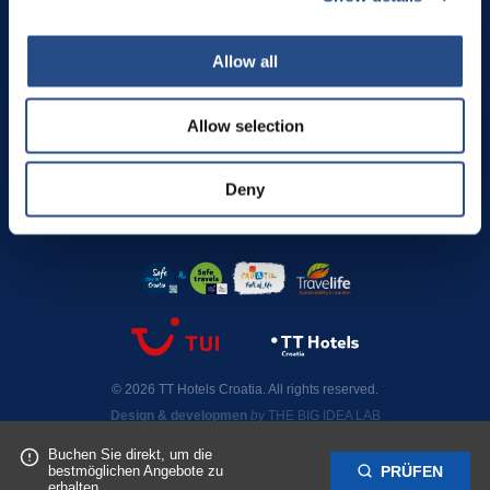
Allow all
ABONNIEREN SIE UNSEREN
NEWSLETTER
Allow selection
FÜR SONDERANGEBOTE UND RABATTE
SUBSCRIBE NOW!
Deny
© 2026 TT Hotels Croatia. All rights reserved.
Design & developmen
by
THE BIG IDEA LAB
Buchen Sie direkt, um die
bestmöglichen Angebote zu
PRÜFEN
erhalten